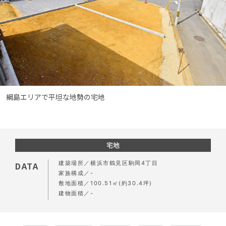
綱島エリアで平坦な地勢の宅地
宅地
建築場所
横浜市鶴見区駒岡4丁目
DATA
家族構成
-
敷地面積
100.51㎡(約30.4坪)
建物面積
-