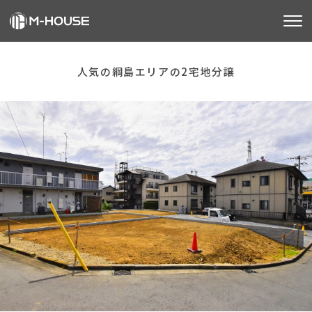
M-HOUSEとは
人気の綱島エリアの2宅地分譲
販売物件
不動産事業
建築事業
施工事例
お客様の声
会社情報
お知らせ