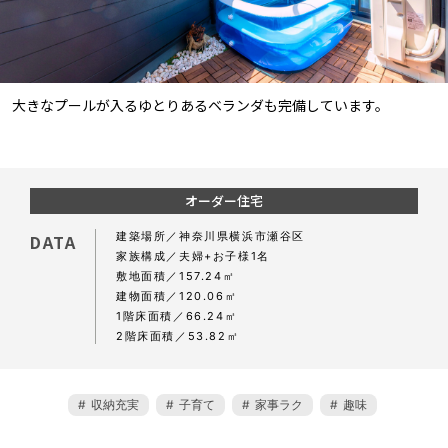
大きなプールが入るゆとりあるベランダも完備しています。
オーダー住宅
建築場所
神奈川県横浜市瀬谷区
DATA
家族構成
夫婦+お子様1名
敷地面積
157.24㎡
建物面積
120.06㎡
1階床面積
66.24㎡
2階床面積
53.82㎡
収納充実
子育て
家事ラク
趣味