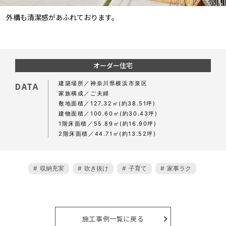
外構も清潔感があふれております。
オーダー住宅
建築場所
神奈川県横浜市泉区
DATA
家族構成
ご夫婦
敷地面積
127.32㎡(約38.51坪)
建物面積
100.60㎡(約30.43坪)
1階床面積
55.89㎡(約16.90坪)
2階床面積
44.71㎡(約13.52坪)
収納充実
吹き抜け
子育て
家事ラク
施工事例一覧に戻る