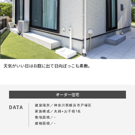
天気がいい日はお庭に出て日向ぼっこも素敵。
オーダー住宅
建築場所
神奈川県横浜市戸塚区
DATA
家族構成
夫婦+お子様1名
敷地面積
-
建物面積
-