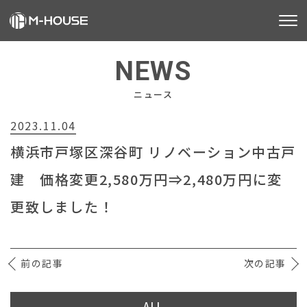
M-HOUSEとは
NEWS
販売物件
ニュース
2023.11.04
不動産事業
横浜市戸塚区深谷町 リノベーション中古戸
建築事業
建 価格変更2,580万円⇒2,480万円に変
施工事例
更致しました！
お客様の声
前の記事
会社情報
次の記事
お知らせ
ALL