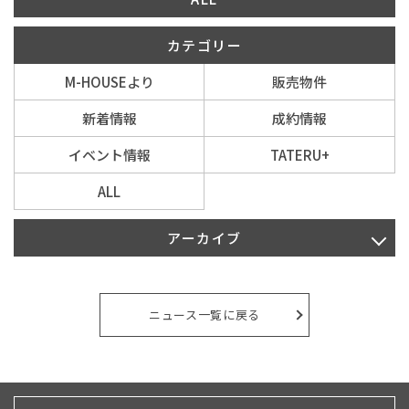
カテゴリー
イベント情報
M-HOUSEより
販売物件
0120-800-108
新着情報
成約情報
営業時間／10：00〜19：00 定休日／水曜日
イベント情報
TATERU+
ALL
お問い合わせ
アーカイブ
2026年8月
2026年7月
ニュース一覧に戻る
2026年6月
2026年5月