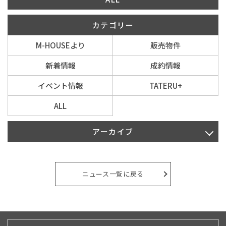
カテゴリー
イベント情報
M-HOUSEより
販売物件
0120-800-108
新着情報
成約情報
営業時間／10：00〜19：00 定休日／水曜日
イベント情報
TATERU+
ALL
お問い合わせ
アーカイブ
2026年8月
2026年7月
ニュース一覧に戻る
2026年6月
2026年5月