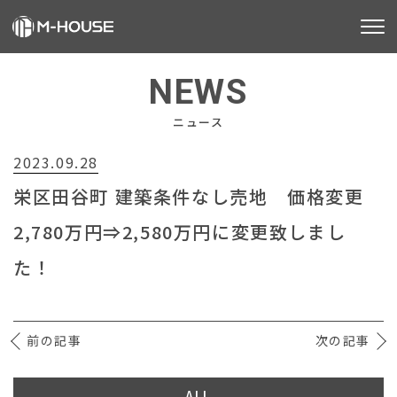
M-HOUSEとは
NEWS
販売物件
ニュース
2023.09.28
不動産事業
栄区田谷町 建築条件なし売地 価格変更
建築事業
2,780万円⇒2,580万円に変更致しまし
施工事例
た！
お客様の声
前の記事
会社情報
次の記事
お知らせ
ALL