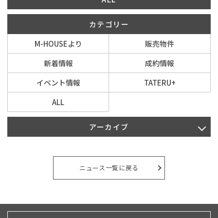
カテゴリー
イベント情報
M-HOUSEより
販売物件
0120-800-108
新着情報
成約情報
営業時間／10：00〜19：00 定休日／水曜日
イベント情報
TATERU+
ALL
お問い合わせ
アーカイブ
2026年8月
2026年7月
ニュース一覧に戻る
2026年6月
2026年5月