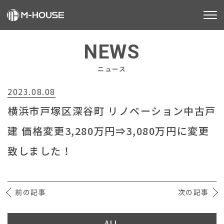
M-HOUSEとは
NEWS
販売物件
ニュース
2023.08.08
不動産事業
横浜市戸塚区深谷町 リノベーション中古戸
建築事業
建 価格変更3,280万円⇒3,080万円に変更
施工事例
致しました！
お客様の声
前の記事
会社情報
次の記事
お知らせ
ALL