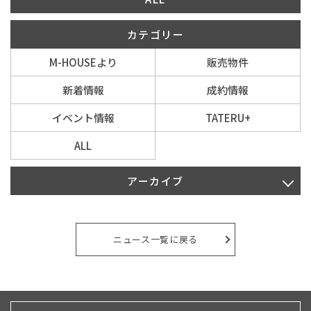
カテゴリー
イベント情報
M-HOUSEより
販売物件
0120-800-108
新着情報
成約情報
営業時間／10：00〜19：00 定休日／水曜日
イベント情報
TATERU+
ALL
お問い合わせ
アーカイブ
2026年8月
2026年7月
ニュース一覧に戻る
2026年6月
2026年5月