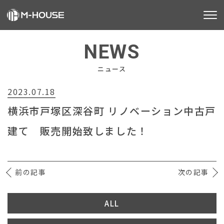
M-HOUSEとは
NEWS
販売物件
ニュース
2023.07.18
不動産事業
横浜市戸塚区深谷町 リノベーション中古戸
建築事業
建て 販売開始致しました！
施工事例
お客様の声
前の記事
次の記事
会社情報
ALL
お知らせ