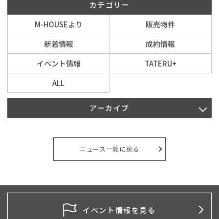
カテゴリー
M-HOUSEより
販売物件
イベント情報
新着情報
成約情報
0120-800-108
イベント情報
TATERU+
営業時間／10：00〜19：00 定休日／水曜日
ALL
お問い合わせ
アーカイブ
2026年8月
2026年7月
ニュース一覧に戻る
2026年6月
2026年5月
2026年4月
イベント情報を見る