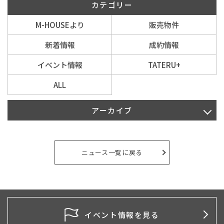
カテゴリー
M-HOUSEより
販売物件
イベント情報
新着情報
成約情報
0120-800-108
イベント情報
TATERU+
営業時間／10：00〜19：00 定休日／水曜日
ALL
お問い合わせ
アーカイブ
2026年8月
2026年7月
ニュース一覧に戻る
2026年6月
2026年5月
2026年4月
イベント情報を見る