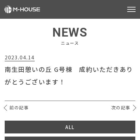
M-HOUSEとは
NEWS
販売物件
ニュース
2023.04.14
不動産事業
南生田憩いの丘 G号棟 成約いただきあり
建築事業
がとうございます！
施工事例
お客様の声
前の記事
次の記事
会社情報
ALL
お知らせ