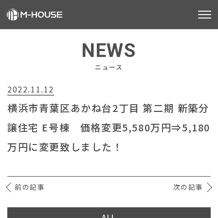
M-HOUSEとは
NEWS
販売物件
ニュース
2022.11.12
不動産事業
横浜市青葉区あかね台2丁目 第二期 新築分
建築事業
譲住宅 E号棟 価格変更5,580万円⇒5,180
施工事例
万円に変更致しました！
お客様の声
前の記事
会社情報
次の記事
お知らせ
ALL