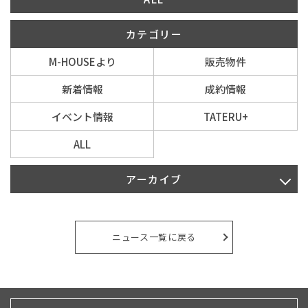
カテゴリー
イベント情報
M-HOUSEより
販売物件
0120-800-108
新着情報
成約情報
営業時間／10：00〜19：00 定休日／水曜日
イベント情報
TATERU+
ALL
お問い合わせ
アーカイブ
2026年8月
2026年7月
ニュース一覧に戻る
2026年6月
2026年5月