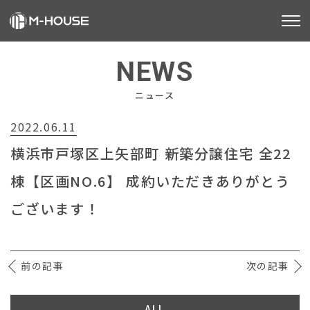
M-HOUSEとは
NEWS
販売物件
ニュース
2022.06.11
不動産事業
横浜市戸塚区上矢部町 新築分譲住宅 全22
建築事業
棟【区画NO.6】 成約いただきありがとう
施工事例
ございます！
お客様の声
前の記事
会社情報
次の記事
お知らせ
ALL