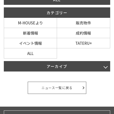
カテゴリー
イベント情報
M-HOUSEより
販売物件
0120-800-108
新着情報
成約情報
営業時間／10：00〜19：00 定休日／水曜日
イベント情報
TATERU+
ALL
お問い合わせ
アーカイブ
2026年8月
2026年7月
ニュース一覧に戻る
2026年6月
2026年5月