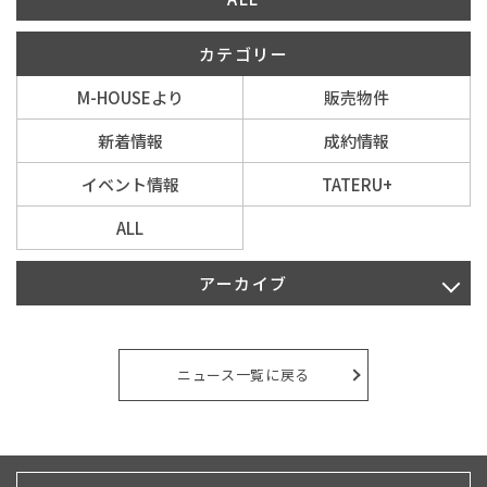
カテゴリー
イベント情報
M-HOUSEより
販売物件
0120-800-108
新着情報
成約情報
営業時間／10：00〜19：00 定休日／水曜日
イベント情報
TATERU+
ALL
お問い合わせ
アーカイブ
2026年8月
2026年7月
ニュース一覧に戻る
2026年6月
2026年5月