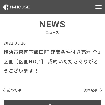
M-HOUSEとは
NEWS
販売物件
ニュース
2022.03.20
不動産事業
横浜市泉区下飯田町 建築条件付き売地 全1
建築事業
区画【区画NO,1】 成約いただきありがと
施工事例
うございます！
お客様の声
前の記事
会社情報
次の記事
お知らせ
ALL