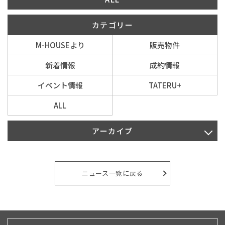
カテゴリー
イベント情報
M-HOUSEより
販売物件
0120-800-108
新着情報
成約情報
営業時間／10：00〜19：00 定休日／水曜日
イベント情報
TATERU+
ALL
お問い合わせ
アーカイブ
2026年8月
2026年7月
ニュース一覧に戻る
2026年6月
2026年5月