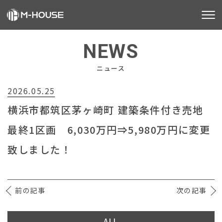
M-HOUSEとは
NEWS
販売物件
ニュース
2026.05.25
不動産事業
横浜市都筑区茅ヶ崎町 建築条件付き売地
建築事業
最終1区画 6,030万円⇒5,980万円に変更
施工事例
致しました！
お客様の声
前の記事
会社情報
次の記事
お知らせ
ALL