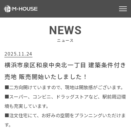
M-HOUSEとは
NEWS
販売物件
ニュース
2025.11.24
不動産事業
横浜市泉区和泉中央北一丁目 建築条件付き
建築事業
売地 販売開始いたしました！
施工事例
■二方向開けていますので、現地は開放感がございます。
■スーパー、コンビニ、ドラッグストアなど、駅前周辺環
お客様の声
境も充実しています。
会社情報
■注文住宅にて、お好みの空間をプランニングいただけま
す。
お知らせ