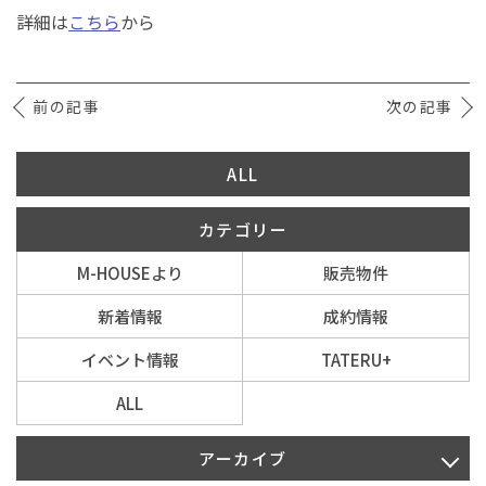
詳細は
こちら
から
イベント情報
前の記事
次の記事
0120-800-108
ALL
営業時間／10：00〜19：00 定休日／水曜日
カテゴリー
お問い合わせ
M-HOUSEより
販売物件
新着情報
成約情報
イベント情報
TATERU+
ALL
アーカイブ