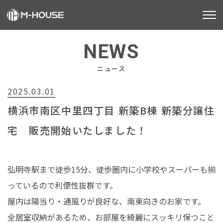
M-HOUSEとは
NEWS
販売物件
ニュース
2025.03.01
不動産事業
横浜市南区中里四丁目 新築B棟 新築分譲住
建築事業
宅 販売開始いたしました！
施工事例
お客様の声
弘明寺駅まで徒歩15分、徒歩圏内に小学校やスーパーも揃
っているので利便性抜群です。
会社情報
屋内は陽当り・通風りが良好な、南東向きのお家です。
全居室収納があるため、お部屋を綺麗にスッキリ保つこと
お知らせ