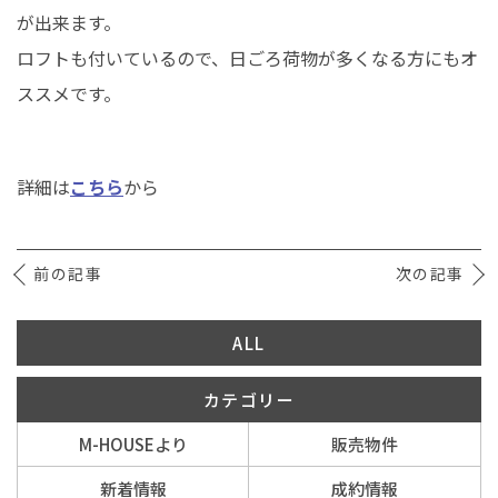
が出来ます。
ロフトも付いているので、日ごろ荷物が多くなる方にもオ
イベント情報
ススメです。
0120-800-108
営業時間／10：00〜19：00 定休日／水曜日
詳細は
こちら
から
お問い合わせ
前の記事
次の記事
ALL
カテゴリー
M-HOUSEより
販売物件
新着情報
成約情報