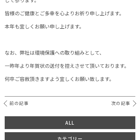
して参ります。
皆様のご健康とご多幸を心よりお祈り申し上げます。
イベント情報
本年も宜しくお願い申し上げます。
0120-800-108
営業時間／10：00〜19：00 定休日／水曜日
なお、弊社は環境保護への取り組みとして、
一昨年より年賀状の送付を控えさせて頂いております。
お問い合わせ
何卒ご容赦頂きますよう宜しくお願い致します。
前の記事
次の記事
ALL
カテゴリー