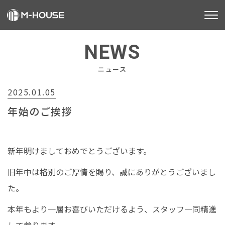
M-HOUSEとは
NEWS
販売物件
ニュース
2025.01.05
不動産事業
年始のご挨拶
建築事業
施工事例
新年明けましておめでとうございます。
お客様の声
旧年中は格別のご厚情を賜り、誠にありがとうございまし
た。
会社情報
本年もより一層お喜びいただけるよう、スタッフ一同精進
お知らせ