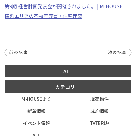
第9期 経営計画発表会が開催されました。 | M-HOUSE｜
横浜エリアの不動産売買・住宅建築
イベント情報
0120-800-108
営業時間／10：00〜19：00 定休日／水曜日
前の記事
次の記事
お問い合わせ
ALL
カテゴリー
M-HOUSEより
販売物件
新着情報
成約情報
イベント情報
TATERU+
ALL