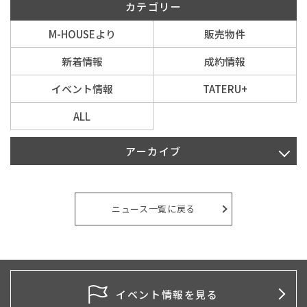
カテゴリー
M-HOUSEより
販売物件
イベント情報
新着情報
成約情報
0120-800-108
イベント情報
TATERU+
営業時間／10：00〜19：00 定休日／水曜日
ALL
お問い合わせ
アーカイブ
2026年8月
2026年7月
ニュース一覧に戻る
2026年6月
2026年5月
2026年4月
イベント情報を見る