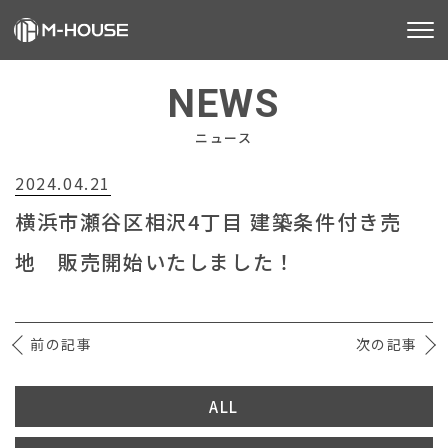
M-HOUSEとは
NEWS
販売物件
ニュース
2024.04.21
不動産事業
横浜市瀬谷区相沢4丁目 建築条件付き売
建築事業
地 販売開始いたしました！
施工事例
お客様の声
前の記事
次の記事
会社情報
ALL
お知らせ