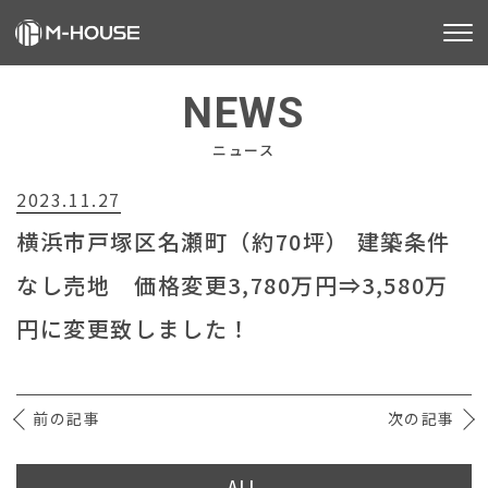
M-HOUSEとは
NEWS
販売物件
ニュース
2023.11.27
不動産事業
横浜市戸塚区名瀬町（約70坪） 建築条件
建築事業
なし売地 価格変更3,780万円⇒3,580万
施工事例
円に変更致しました！
お客様の声
前の記事
会社情報
次の記事
お知らせ
ALL