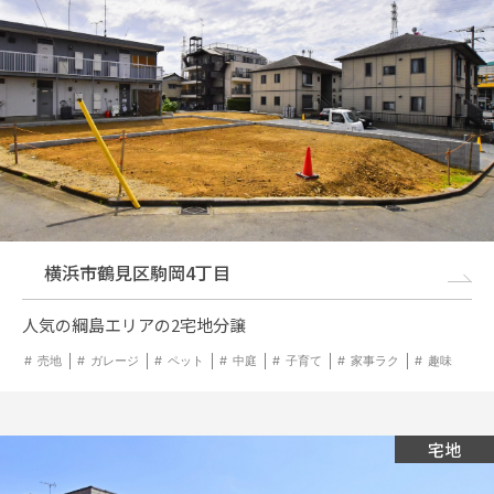
横浜市鶴見区駒岡4丁目
人気の綱島エリアの2宅地分譲
売地
ガレージ
ペット
中庭
子育て
家事ラク
趣味
宅地