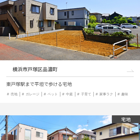
横浜市戸塚区品濃町
東戸塚駅まで平坦で歩ける宅地
売地
ガレージ
ペット
中庭
子育て
家事ラク
趣味
宅地