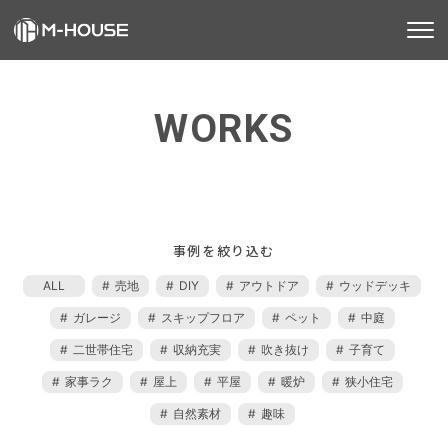
M-HOUSEとは
WORKS
販売物件
施工事例
不動産事業
建築事業
事例を絞り込む
施工事例
ALL
売地
DIY
アウトドア
ウッドデッキ
ガレージ
スキップフロア
ペット
中庭
お客様の声
二世帯住宅
収納充実
吹き抜け
子育て
会社情報
家事ラク
屋上
平屋
暖炉
狭小住宅
自然素材
趣味
お知らせ