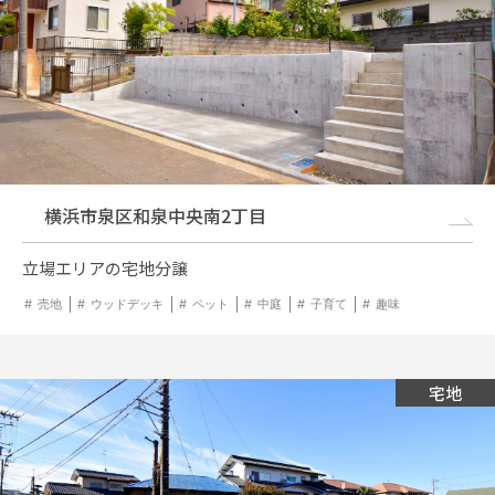
横浜市泉区和泉中央南2丁目
立場エリアの宅地分譲
売地
ウッドデッキ
ペット
中庭
子育て
趣味
宅地