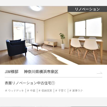
リノベーション
J.W様邸
神奈川県横浜市泉区
表層リノベーション中古住宅①
ウッドデッキ
中庭
収納充実
子育て
家事ラク