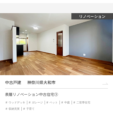
イベント情報
リノベーション
0120-800-108
営業時間／10：00〜19：00 定休日／水曜日
お問い合わせ
中古戸建
神奈川県大和市
表層リノベーション中古住宅③
ウッドデッキ
ガレージ
ペット
中庭
二世帯住宅
収納充実
子育て