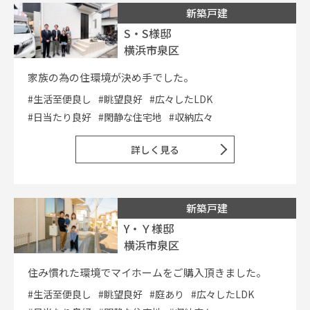
新築戸建
S・S様邸
横浜市泉区
家族の為の住環境が決め手でした。
#生活至便良し
#眺望良好
#広々したLDK
#日当たり良好
#閑静な住宅地
#収納広々
詳しく見る
新築戸建
Y・Ｙ様邸
横浜市泉区
住み慣れた環境でマイホームをご購入頂きました。
#生活至便良し
#眺望良好
#庭あり
#広々したLDK