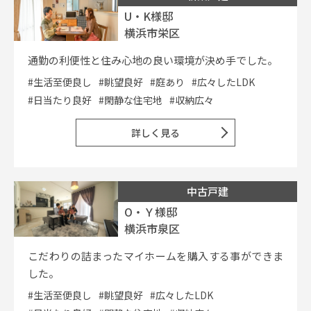
U・K様邸
横浜市栄区
通勤の利便性と住み心地の良い環境が決め手でした。
#生活至便良し
#眺望良好
#庭あり
#広々したLDK
#日当たり良好
#閑静な住宅地
#収納広々
詳しく見る
中古戸建
O・Ｙ様邸
横浜市泉区
こだわりの詰まったマイホームを購入する事ができま
した。
#生活至便良し
#眺望良好
#広々したLDK