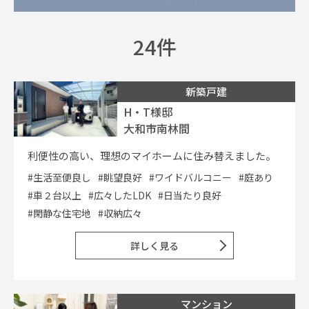
24件
イベント情報
0120-800-108
新築戸建
H・T様邸
営業時間／10：00〜19：00 定休日／水曜日
大和市南林間
お問い合わせ
利便性の高い、理想のマイホームに住み替えました。
#生活至便良し
#眺望良好
#ワイドバルコニー
#庭あり
#車２台以上
#広々したLDK
#日当たり良好
#閑静な住宅地
#収納広々
詳しく見る
マンション