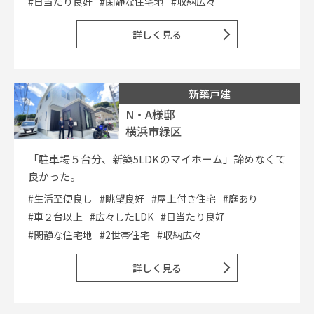
#日当たり良好
#閑静な住宅地
#収納広々
詳しく見る
新築戸建
N・A様邸
横浜市緑区
「駐車場５台分、新築5LDKのマイホーム」諦めなくて
良かった。
#生活至便良し
#眺望良好
#屋上付き住宅
#庭あり
#車２台以上
#広々したLDK
#日当たり良好
#閑静な住宅地
#2世帯住宅
#収納広々
詳しく見る