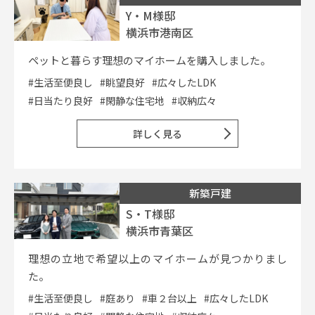
Y・M様邸
横浜市港南区
ペットと暮らす理想のマイホームを購入しました。
#生活至便良し
#眺望良好
#広々したLDK
#日当たり良好
#閑静な住宅地
#収納広々
詳しく見る
新築戸建
S・T様邸
横浜市青葉区
理想の立地で希望以上のマイホームが見つかりまし
た。
#生活至便良し
#庭あり
#車２台以上
#広々したLDK