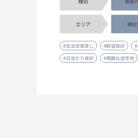
種別
新築
エリア
横浜
#生活至便良し
#眺望良好
#日当たり良好
#閑静な住宅地