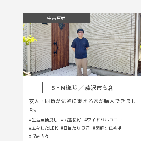
中古戸建
S・M様邸
／
藤沢市高倉
友人・同僚が気軽に集える家が購入できまし
た。
#生活至便良し
#眺望良好
#ワイドバルコニー
#広々したLDK
#日当たり良好
#閑静な住宅地
#収納広々