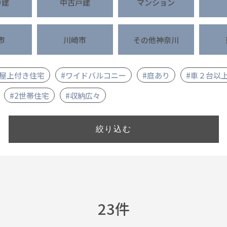
戸建
中古戸建
マンション
市
川崎市
その他神奈川
#屋上付き住宅
#ワイドバルコニー
#庭あり
#車２台以
#2世帯住宅
#収納広々
23件