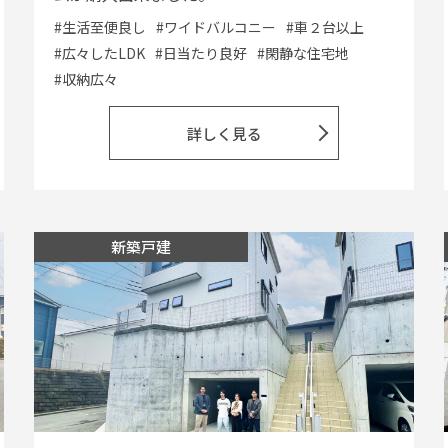
#生活至便良し
#ワイドバルコニー
#車２台以上
#広々したLDK
#日当たり良好
#閑静な住宅地
#収納広々
詳しく見る
新築戸建