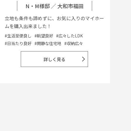
N・M様邸
／
大和市福田
立地も条件も諦めずに、お気に入りのマイホー
ムを購入出来ました！
#生活至便良し
#眺望良好
#広々したLDK
#日当たり良好
#閑静な住宅地
#収納広々
詳しく見る