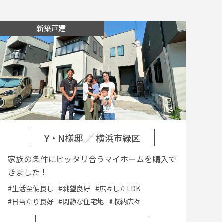
新築戸建
Y・N様邸
／
横浜市緑区
家族の条件にピッタリ合うマイホームを購入で
きました！
#生活至便良し
#眺望良好
#広々したLDK
#日当たり良好
#閑静な住宅地
#収納広々