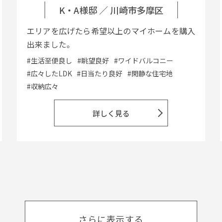
K・A様邸
／
川崎市多摩区
エリアを広げたら希望以上のマイホームを購入
出来ました。
#生活至便良し
#眺望良好
#ワイドバルコニー
#広々したLDK
#日当たり良好
#閑静な住宅地
#収納広々
詳しく見る
さらに表示する