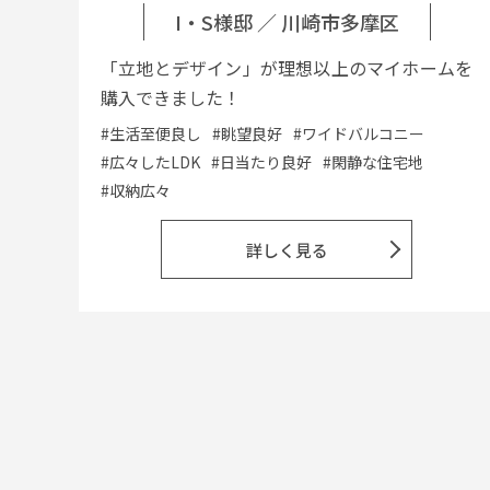
I・S様邸
／
川崎市多摩区
「立地とデザイン」が理想以上のマイホームを
購入できました！
#生活至便良し
#眺望良好
#ワイドバルコニー
#広々したLDK
#日当たり良好
#閑静な住宅地
#収納広々
詳しく見る