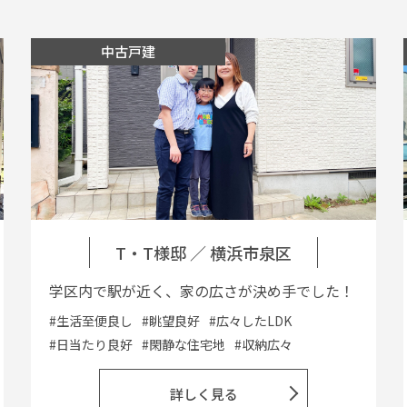
中古戸建
T・T様邸
／
横浜市泉区
学区内で駅が近く、家の広さが決め手でした！
#生活至便良し
#眺望良好
#広々したLDK
#日当たり良好
#閑静な住宅地
#収納広々
詳しく見る