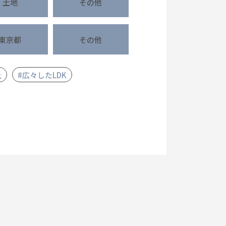
土地
その他
東京都
その他
上
#広々したLDK