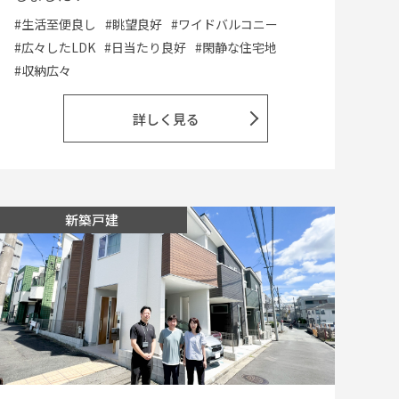
#生活至便良し
#眺望良好
#ワイドバルコニー
#広々したLDK
#日当たり良好
#閑静な住宅地
#収納広々
詳しく見る
新築戸建