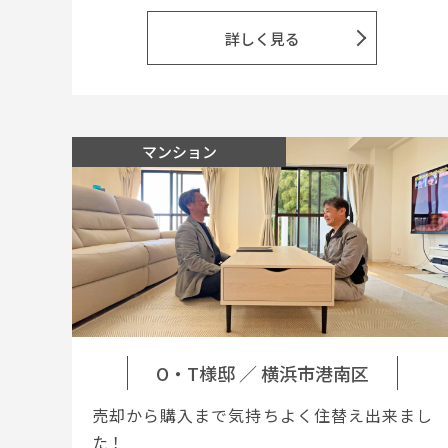
詳しく見る
マンション
O・T様邸
／
横浜市港南区
売却から購入まで気持ちよく住替え出来まし
た！