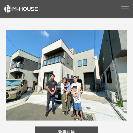
M-HOUSEとは
販売物件
不動産事業
建築事業
施工事例
お客様の声
会社情報
お知らせ
新築戸建