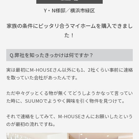
Y・N様邸／横浜市緑区
イベント情報
家族の条件にピッタリ合うマイホームを購入できまし
た！
0120-800-108
営業時間／10：00〜19：00 定休日／水曜日
Q.弊社を知ったきっかけは何ですか？
お問い合わせ
実は最初にM-HOUSEさん以外にも1、2社くらい事前に連絡
を取っていた会社があったんです。
ただ中々グッとくる物が無くてどうしようかなって言ってい
た時に、SUUMOでようやく興味を引く物件を見つけて。
それで連絡をしてみて、M-HOUSEさんにお願いしたという
のが最初の流れですね。