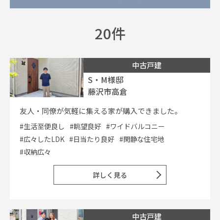
20件
イベント情報
0120-800-108
中古戸建
S・M様邸
営業時間／10：00〜19：00 定休日／水曜日
藤沢市高倉
お問い合わせ
友人・同僚が気軽に集える家が購入できました。
#生活至便良し
#眺望良好
#ワイドバルコニー
#広々したLDK
#日当たり良好
#閑静な住宅地
#収納広々
詳しく見る
中古戸建