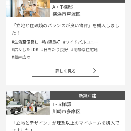
A・T様邸
横浜市戸塚区
「立地と住環境のバランスが良い物件」を購入しまし
た！
#生活至便良し
#眺望良好
#ワイドバルコニー
#広々したLDK
#日当たり良好
#閑静な住宅地
#収納広々
詳しく見る
新築戸建
I・S様邸
川崎市多摩区
「立地とデザイン」が理想以上のマイホームを購入で
きました！