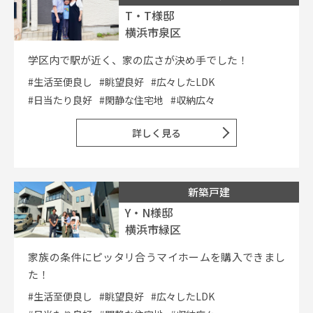
T・T様邸
横浜市泉区
学区内で駅が近く、家の広さが決め手でした！
#生活至便良し
#眺望良好
#広々したLDK
#日当たり良好
#閑静な住宅地
#収納広々
詳しく見る
新築戸建
Y・N様邸
横浜市緑区
家族の条件にピッタリ合うマイホームを購入できまし
た！
#生活至便良し
#眺望良好
#広々したLDK