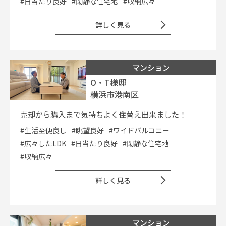
#日当たり良好
#閑静な住宅地
#収納広々
詳しく見る
マンション
O・T様邸
横浜市港南区
売却から購入まで気持ちよく住替え出来ました！
#生活至便良し
#眺望良好
#ワイドバルコニー
#広々したLDK
#日当たり良好
#閑静な住宅地
#収納広々
詳しく見る
マンション