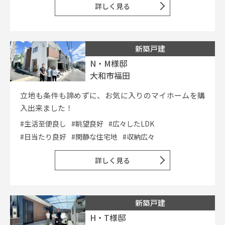
詳しく見る
新築戸建
N・M様邸
大和市福田
立地も条件も諦めずに、お気に入りのマイホームを購
入出来ました！
#生活至便良し
#眺望良好
#広々したLDK
#日当たり良好
#閑静な住宅地
#収納広々
詳しく見る
新築戸建
H・T様邸