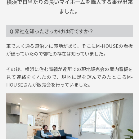
横浜で日当たりの良いマイホームを購入する事が出来
ました。
イベント情報
Q.弊社を知ったきっかけは何ですか？
0120-800-108
車でよく通る道沿いに売地があり、そこにM-HOUSEの看板
営業時間／10：00〜19：00 定休日／水曜日
が建っていたので御社の存在は知っていました。
お問い合わせ
その後、横浜に住む両親が近所での現地販売会の案内看板を
見て連絡をくれたので、現地に足を運んでみたところM-
HOUSEさんが販売会を行っていました。