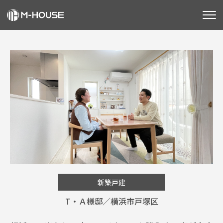
M-HOUSEとは
販売物件
不動産事業
建築事業
施工事例
お客様の声
新築戸建
会社情報
T・Ａ様邸／横浜市戸塚区
お知らせ