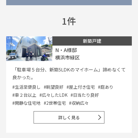
1件
イベント情報
0120-800-108
新築戸建
N・A様邸
営業時間／10：00〜19：00 定休日／水曜日
横浜市緑区
お問い合わせ
「駐車場５台分、新築5LDKのマイホーム」諦めなくて
良かった。
#生活至便良し
#眺望良好
#屋上付き住宅
#庭あり
#車２台以上
#広々したLDK
#日当たり良好
#閑静な住宅地
#2世帯住宅
#収納広々
詳しく見る