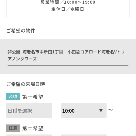
営業時間
10:00〜19:00
定休日
水曜日
イベント情報
ご希望の物件
0120-800-108
営業時間／10：00〜19：00 定休日／水曜日
非公開: 海老名市中新田1丁目 小田急コアロード海老名Vトリ
アノンタワーズ
お問い合わせ
ご希望の来場日時
第一希望
必須
～
第二希望
任意