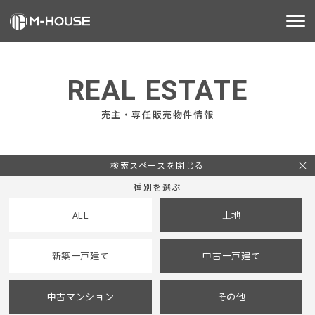
M-HOUSEとは
REAL ESTATE
販売物件
売主・専任販売物件情報
不動産事業
建築事業
検索スペースを閉じる
種別を選ぶ
施工事例
ALL
土地
お客様の声
新築一戸建て
中古一戸建て
会社情報
中古マンション
その他
お知らせ