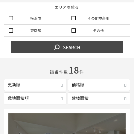
エリアを絞る
イベント情報
横浜市
その他神奈川
東京都
その他
0120-800-108
SEARCH
営業時間／10：00〜19：00 定休日／水曜日
お問い合わせ
18
該当件数
件