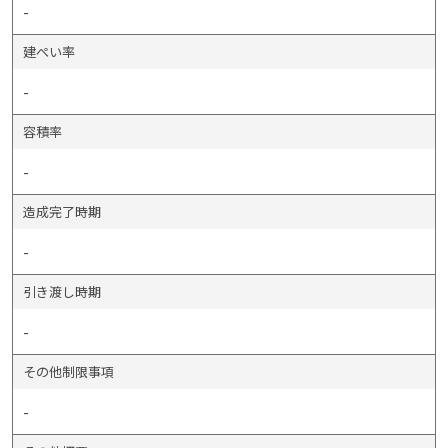
-
建ぺい率
-
容積率
-
造成完了時期
-
引き渡し時期
-
その他制限事項
-