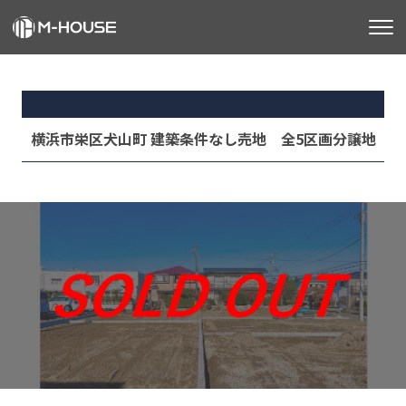
M-HOUSEとは
販売物件
横浜市栄区犬山町 建築条件なし売地 全5区画分譲地
不動産事業
建築事業
施工事例
お客様の声
会社情報
お知らせ