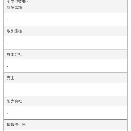
その他概要・
特記事項
-
取引態様
-
施工会社
-
売主
-
販売会社
-
情報提供日