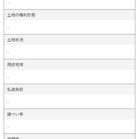
-
土地の権利形態
-
土地状況
-
用途地域
-
私道負担
-
建ぺい率
-
容積率