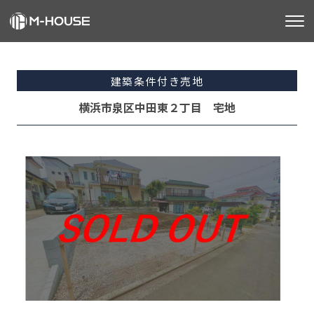
M-HOUSEとは
建築条件付き売地
販売物件
横浜市泉区中田東２丁目 宅地
不動産事業
建築事業
施工事例
お客様の声
会社情報
お知らせ