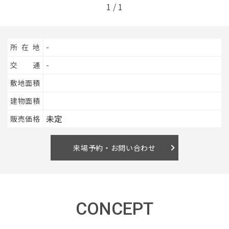
1
/
1
イベント情報
所在地
-
0120-800-108
交通
-
敷地面積
営業時間／10：00〜19：00 定休日／水曜日
建物面積
お問い合わせ
未定
販売価格
来場予約・お問い合わせ
CONCEPT