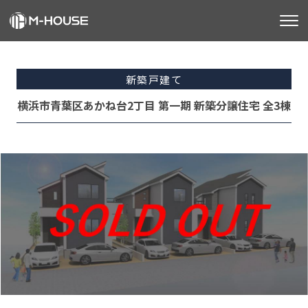
M-HOUSEとは
新築戸建て
販売物件
横浜市青葉区あかね台2丁目 第一期 新築分譲住宅 全3棟
不動産事業
建築事業
施工事例
お客様の声
会社情報
お知らせ