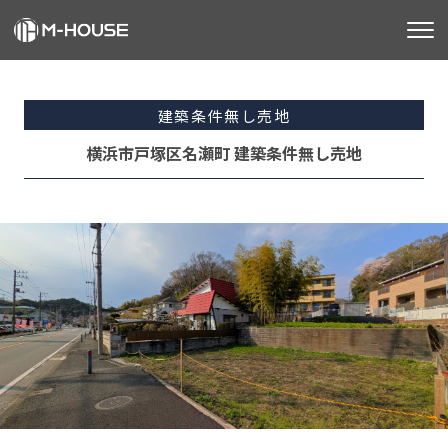
M-HOUSEとは
建築条件無し売地
販売物件
横浜市戸塚区名瀬町 建築条件無し売地
不動産事業
建築事業
施工事例
お客様の声
会社情報
お知らせ