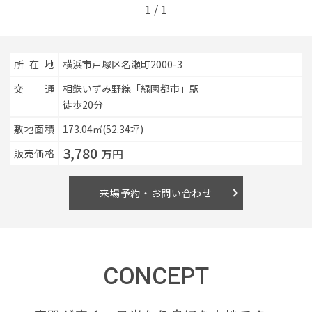
1
/
1
イベント情報
所在地
横浜市戸塚区名瀬町2000-3
0120-800-108
交通
相鉄いずみ野線「緑園都市」駅
徒歩20分
営業時間／10：00〜19：00 定休日／水曜日
敷地面積
173.04㎡(52.34坪)
3,780
お問い合わせ
万円
販売価格
来場予約・お問い合わせ
CONCEPT