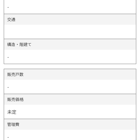
-
交通
構造・階建て
-
販売戸数
-
販売価格
未定
管理費
-