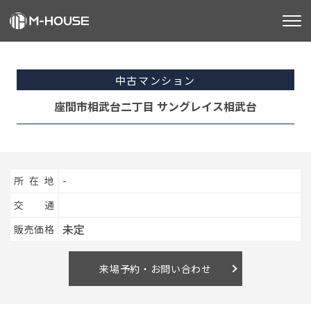
M-HOUSEとは
中古マンション
販売物件
座間市相武台二丁目 サングレイス相武台
不動産事業
建築事業
所在地
-
施工事例
交通
未定
販売価格
お客様の声
会社情報
来場予約・お問い合わせ
お知らせ