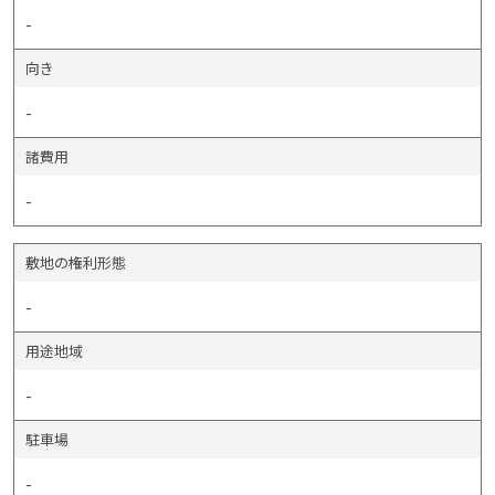
-
向き
-
諸費用
-
敷地の権利形態
-
用途地域
-
駐車場
-