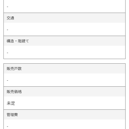
-
交通
-
構造・階建て
-
販売戸数
-
販売価格
未定
管理費
-