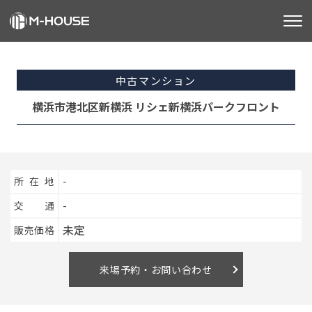
M-HOUSEとは
中古マンション
販売物件
横浜市港北区新横浜 リシェ新横浜パークフロント
不動産事業
建築事業
所在地
-
施工事例
交通
-
未定
販売価格
お客様の声
会社情報
来場予約・お問い合わせ
お知らせ