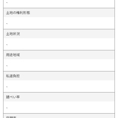
-
土地の権利形態
-
土地状況
-
用途地域
-
私道負担
-
建ぺい率
-
容積率