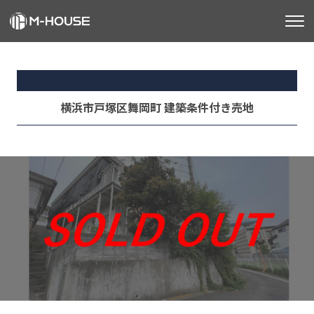
M-HOUSEとは
販売物件
横浜市戸塚区舞岡町 建築条件付き売地
不動産事業
建築事業
施工事例
お客様の声
会社情報
お知らせ