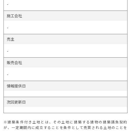
-
施工会社
-
売主
-
販売会社
-
情報提供日
次回更新日
※建築条件付き土地とは、その土地に建築する建物の建築請負契約
が、一定期間内に成立することを条件として売買される土地のことを