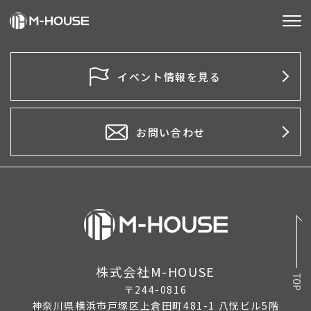
M-HOUSEとは
イベント情報を見る
販売物件
不動産事業
お問い合わせ
建築事業
施工事例
お客様の声
会社情報
株式会社M-HOUSE
〒244-0816
お知らせ
神奈川県横浜市戸塚区上倉田町481-1 八恍ビル5階