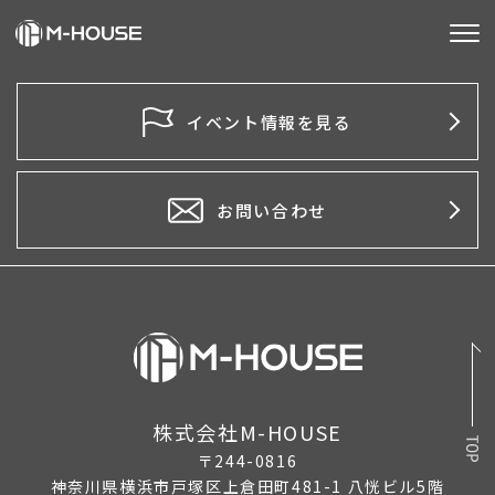
M-HOUSEとは
イベント情報を見る
販売物件
不動産事業
お問い合わせ
建築事業
施工事例
お客様の声
会社情報
株式会社M-HOUSE
〒244-0816
お知らせ
神奈川県横浜市戸塚区上倉田町481-1 八恍ビル5階