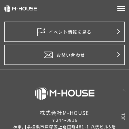
M-HOUSEとは
イベント情報を見る
販売物件
不動産事業
お問い合わせ
建築事業
施工事例
お客様の声
会社情報
株式会社M-HOUSE
〒244-0816
お知らせ
神奈川県横浜市戸塚区上倉田町481-1 八恍ビル5階