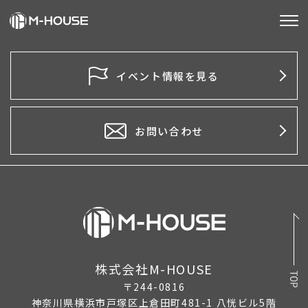
M-HOUSEとは
イベント情報を見る
販売物件
不動産事業
お問い合わせ
建築事業
施工事例
お客様の声
会社情報
株式会社M-HOUSE
〒244-0816
お知らせ
神奈川県横浜市戸塚区上倉田町481-1 八恍ビル5階