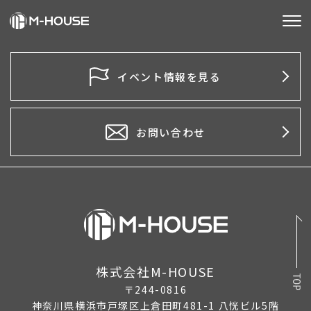
M-HOUSEとは
イベント情報を見る
販売物件
不動産事業
お問い合わせ
建築事業
施工事例
お客様の声
会社情報
株式会社M-HOUSE
〒244-0816
お知らせ
神奈川県横浜市戸塚区上倉田町481-1 八恍ビル5階