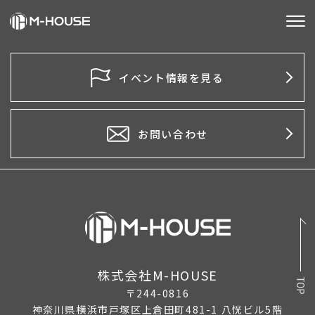
M-HOUSEとは
イベント情報を見る
販売物件
不動産事業
お問い合わせ
建築事業
施工事例
お客様の声
会社情報
株式会社M-HOUSE
〒244-0816
お知らせ
神奈川県横浜市戸塚区上倉田町481-1 八恍ビル5階