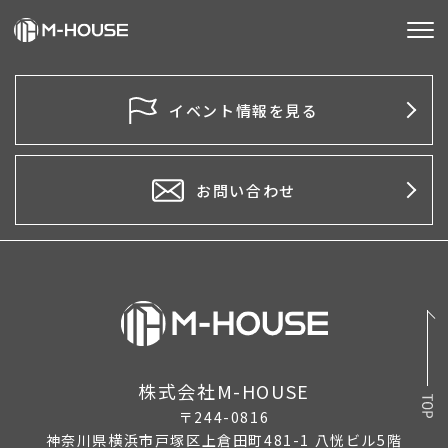
M-HOUSEとは
イベント情報を見る
販売物件
不動産事業
お問い合わせ
建築事業
施工事例
お客様の声
会社情報
株式会社M-HOUSE
〒244-0816
お知らせ
神奈川県横浜市戸塚区上倉田町481-1 八恍ビル5階