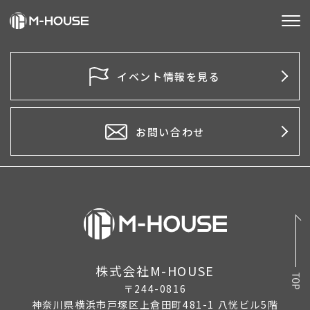
M-HOUSEとは
イベント情報を見る
販売物件
不動産事業
お問い合わせ
建築事業
施工事例
お客様の声
会社情報
株式会社M-HOUSE
〒244-0816
お知らせ
神奈川県横浜市戸塚区上倉田町481-1 八恍ビル5階