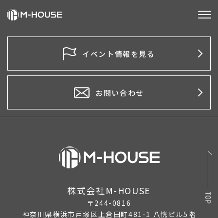
M-HOUSEとは
イベント情報を見る
販売物件
不動産事業
お問い合わせ
建築事業
施工事例
お客様の声
会社情報
株式会社M-HOUSE
〒244-0816
お知らせ
神奈川県横浜市戸塚区上倉田町481-1 八恍ビル5階