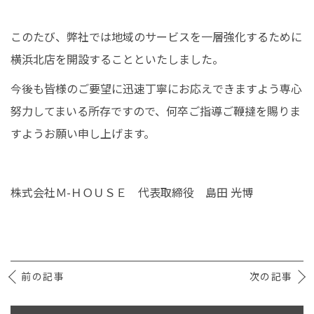
このたび、弊社では地域のサービスを一層強化するために
イベント情報
横浜北店を開設することといたしました。
0120-800-108
今後も皆様のご要望に迅速丁寧にお応えできますよう専心
努力してまいる所存ですので、何卒ご指導ご鞭撻を賜りま
営業時間／10：00〜19：00 定休日／水曜日
すようお願い申し上げます。
お問い合わせ
株式会社Ｍ-ＨＯＵＳＥ 代表取締役 島田 光博
前の記事
次の記事