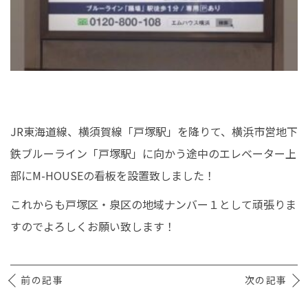
イベント情報
0120-800-108
営業時間／10：00〜19：00 定休日／水曜日
JR東海道線、横須賀線「戸塚駅」を降りて、横浜市営地下
お問い合わせ
鉄ブルーライン「戸塚駅」に向かう途中のエレベーター上
部にM-HOUSEの看板を設置致しました！
これからも戸塚区・泉区の地域ナンバー１として頑張りま
すのでよろしくお願い致します！
前の記事
次の記事