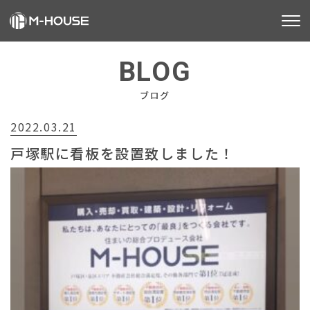
M-HOUSEとは
BLOG
販売物件
ブログ
2022.03.21
不動産事業
戸塚駅に看板を設置致しました！
建築事業
施工事例
お客様の声
会社情報
お知らせ