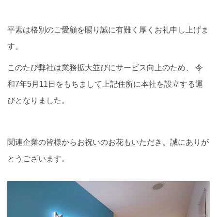
イベント情報
平素は格別のご愛顧を賜り誠に有難く厚くお礼申し上げま
す。
0120-800-108
このたび弊社は業務拡大並びにサービス向上のため、 令
営業時間／10：00〜19：00 定休日／水曜日
和7年5月11日をもちまして上記住所に本社を設立する運
びとなりました。
お問い合わせ
関連企業の皆様からお祝いのお花もいただき、誠にありが
とうございます。