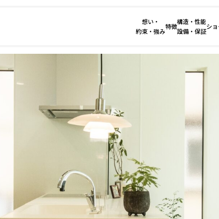
想い・
構造・性能
特徴
ショ
約束・強み
設備・保証