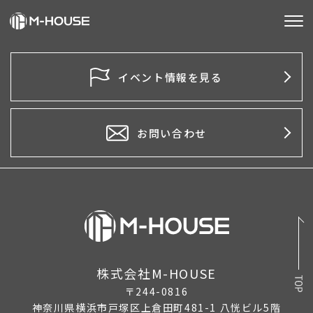
M-HOUSEとは
イベント情報を見る
販売物件
不動産事業
お問い合わせ
建築事業
施工事例
お客様の声
会社情報
株式会社M-HOUSE
〒244-0816
お知らせ
神奈川県横浜市戸塚区上倉田町481-1 八恍ビル5階